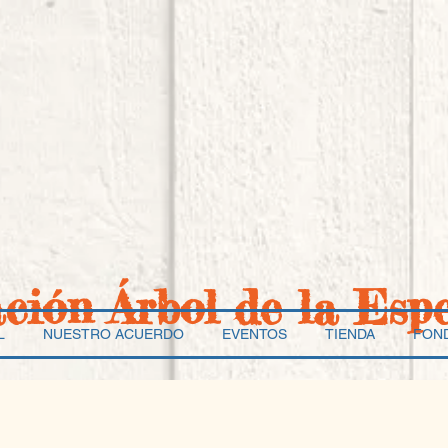
ación Árbol de la Esp
L
NUESTRO ACUERDO
EVENTOS
TIENDA
FON