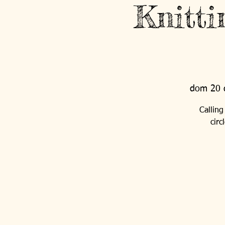
Knitti
dom 20 
Calling
circ