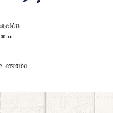
cación
:00 p.m.
e evento
© 2018 por la Asociación Árbol de la Espera