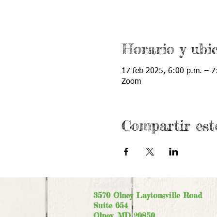
Horario y ubi
17 feb 2025, 6:00 p.m. – 7
Zoom
Compartir est
Contáctenos:
3570 Olney Laytonsville Road
Suite 654
Olney, MD 20850