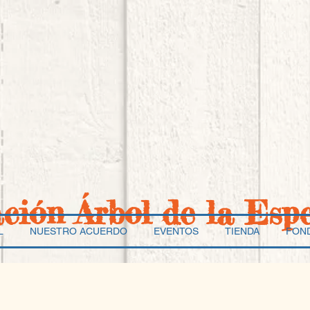
ación Árbol de la Esp
L
NUESTRO ACUERDO
EVENTOS
TIENDA
FON