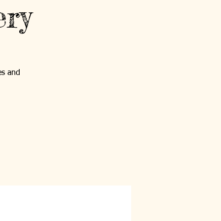
ery
es and