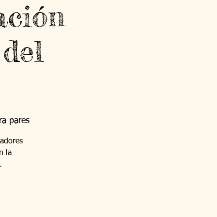
ación
 del
ra pares
nadores
n la
.