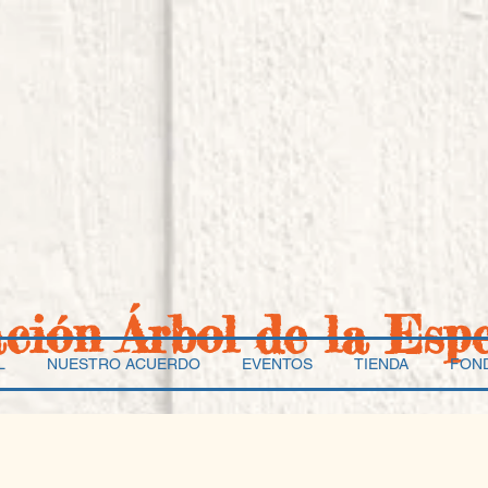
ación Árbol de la Esp
L
NUESTRO ACUERDO
EVENTOS
TIENDA
FON