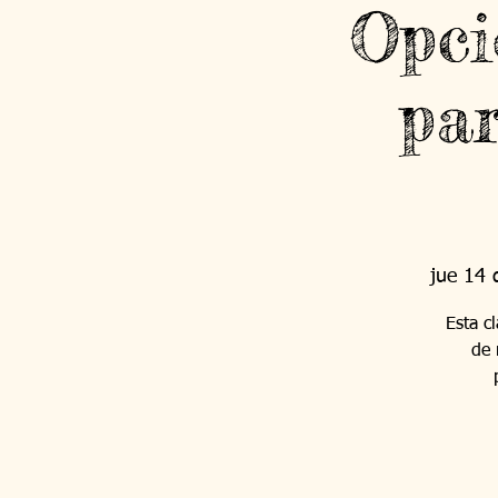
Opci
par
jue 14 
Esta c
de 