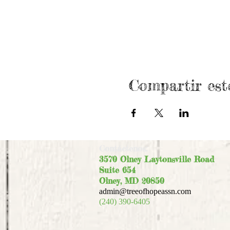
Compartir est
Contáctenos:
3570 Olney Laytonsville Road
Suite 654
Olney, MD 20850
admin@treeofhopeassn.com
(240) 390-6405